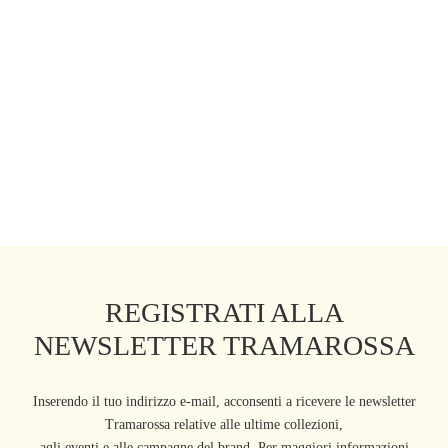
49,00
€
70,00
€
Filtra prodotti
Chiudi
Applica
spedizione gratuita
reso gratuito entro 15 gg
dalla consegna
Aggiungi al carrello
REGISTRATI ALLA
NEWSLETTER TRAMAROSSA
Inserendo il tuo indirizzo e-mail, acconsenti a ricevere le newsletter
Tramarossa relative alle ultime collezioni,
agli eventi e alle campagne del brand. Per maggiori informazioni