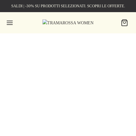
SALDI | -30% SU PRODOTTI SELEZIONATI. SCOPRI LE OFFERTE.
0
Cart
0
Updating…
Nessun prodotto nel carrello.
Continue Shopping