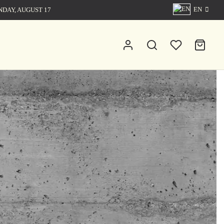
EN
NDAY, AUGUST 17
0
Cart
0
Updating…
No products in the cart.
Continue Shopping