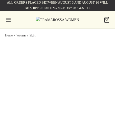
ALL ORDERS PLACED BETWEEN AUGUST 6 AND AUGUST 16 WILL
BE SHIPPE STARTING MONDAY, AUGUST 17
Home
/
Woman
/
Skirt
MEDIUM BLUE DENIM
WHITE COTTON GIULY
GIULY SKIRT
SKIRT
178,50
€
255,00
€
168,00
€
240,00
€