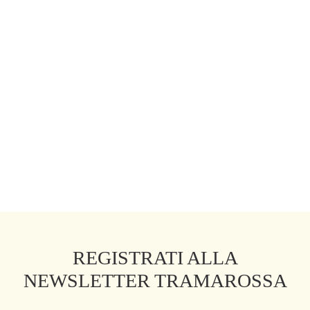
IN COTONE SUPER
PANTALONE AURELIA
LEGGERO BIANCO
WIDE LEG GABARDINA DI
COTONE SUPER LEGGERO
210,00
€
300,00
€
BIANCO
210,00
€
300,00
€
PANTALONE BIANCA SLIM
SKINNY IN COTONE
BIANCO
199,50
€
285,00
€
REGISTRATI ALLA
NEWSLETTER TRAMAROSSA