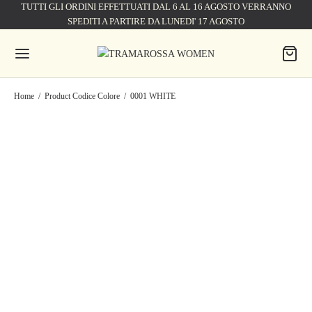
TUTTI GLI ORDINI EFFETTUATI DAL 6 AL 16 AGOSTO VERRANNO
SPEDITI A PARTIRE DA LUNEDI' 17 AGOSTO
Home
/
Product Codice Colore
/
0001 WHITE
PANTALONE AMELIA WIDE
PANTALONE AURELIA
LEG IN GABARDINA DI
WIDE LEG GABARDINA DI
COTONE BIANCO
COTONE BIANCO
210,00
€
300,00
€
210,00
€
300,00
€
PANTALONE MARY LOOSE