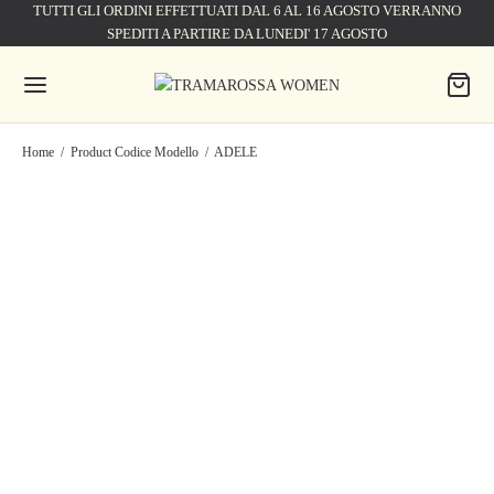
TUTTI GLI ORDINI EFFETTUATI DAL 6 AL 16 AGOSTO VERRANNO
SPEDITI A PARTIRE DA LUNEDI' 17 AGOSTO
Home
/
Product Codice Modello
/
ADELE
PANTALONE ADELE SLIM
PANTALONE ADELE SLIM
IN DENIM BLU SCURO
IN DENIM BLU MEDIO
210,00
€
300,00
€
147,00
€
210,00
€