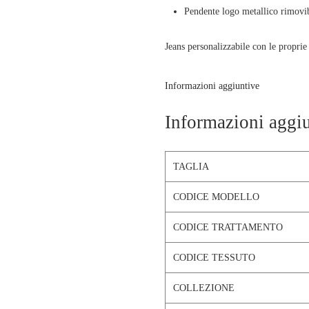
Pendente logo metallico rimovib
Jeans personalizzabile con le proprie 
Iniziali Nikel lucido incluse.
Informazioni aggiuntive
La modella è alta 1.75 e veste la tagl
Informazioni aggi
TAGLIA
CODICE MODELLO
CODICE TRATTAMENTO
CODICE TESSUTO
COLLEZIONE