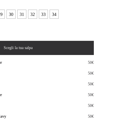
29
30
31
32
33
34
Scegli la tua salpa
r
50€
50€
50€
r
50€
50€
Navy
50€