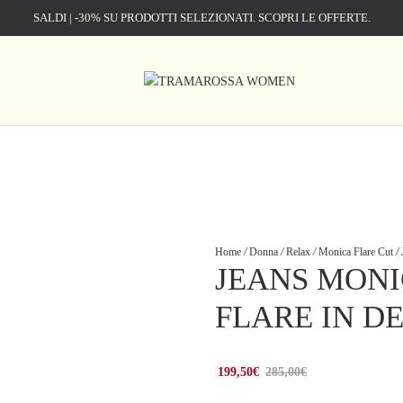
SALDI | -30% SU PRODOTTI SELEZIONATI. SCOPRI LE OFFERTE.
Home
/
Donna
/
Relax
/
Monica Flare Cut
/
JEANS MONI
FLARE IN D
199,50
€
285,00
€