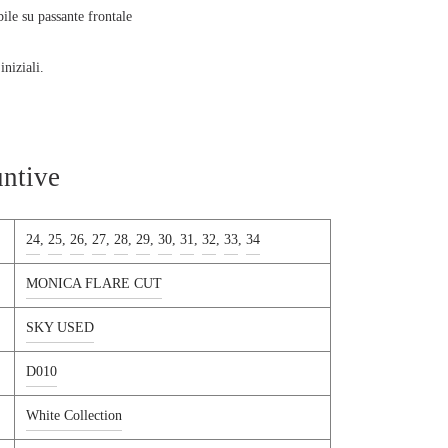
ile su passante frontale
iniziali.
ia 27.
untive
24
,
25
,
26
,
27
,
28
,
29
,
30
,
31
,
32
,
33
,
34
MONICA FLARE CUT
SKY USED
D010
White Collection