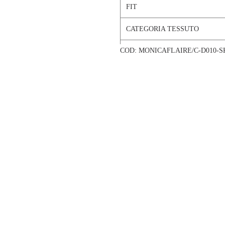
FIT
CATEGORIA TESSUTO
COD:
MONICAFLAIRE/C-D010-
TESSUTO
COMPOSIZIONE
CATEGORIA
COLORE