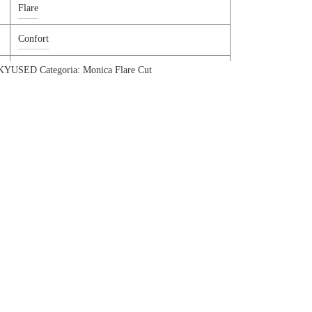
Flare
Confort
Denim
SKYUSED
Categoria:
Monica Flare Cut
43 VI 33 CO 17 CLY 5 PES 2 EA
Jeans 5 Tasche
BLU MEDIO