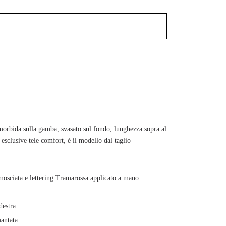
à morbida sulla gamba, svasato sul fondo, lunghezza sopra al
 esclusive tele comfort, è il modello dal taglio
amosciata e lettering Tramarossa applicato a mano
destra
mantata