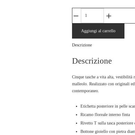
JEANS
MONICA
FLARE
Aggiungi al carrello
CUT
FLARE
Descrizione
IN
DENIM
Descrizione
BLU
MEDIO
quantità
Cinque tasche a vita alta, vestibilit
malleolo. Realizzato con originali ed
contemporaneo.
Etichetta posteriore in pelle sc
Ricamo floreale interno finta
Rivetto T sulla tasca posteriore 
Bottone gioiello con pietra dia