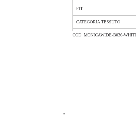
FIT
CATEGORIA TESSUTO
COD:
MONICAWIDE-B036-WHI
TESSUTO
COMPOSIZIONE
COLORE
CATEGORIA