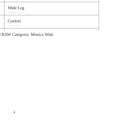
Wide Leg
Confort
Colorato
TERAW
Categoria:
Monica Wide
98 CO 2 EA
BIANCO
Jeans 5 Tasche