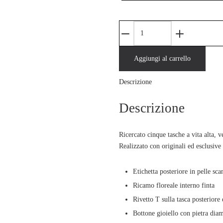
JEANS
MONICA
WIDE
Aggiungi al carrello
WIDE
LEG
Descrizione
IN
BULL
Descrizione
DI
COTONE
BIANCO
Ricercato cinque tasche a vita alta, 
quantità
Realizzato con originali ed esclusive
Etichetta posteriore in pelle sc
Ricamo floreale interno finta
Rivetto T sulla tasca posteriore 
Bottone gioiello con pietra dia