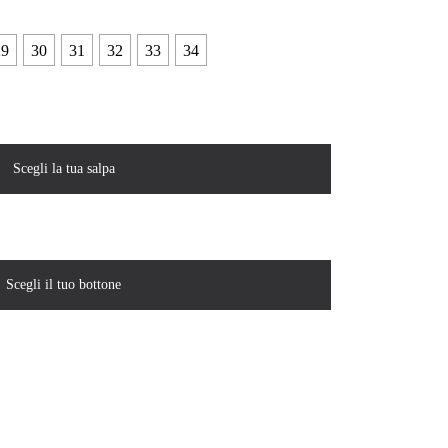
29
30
31
32
33
34
Scegli la tua salpa
Scegli il tuo bottone