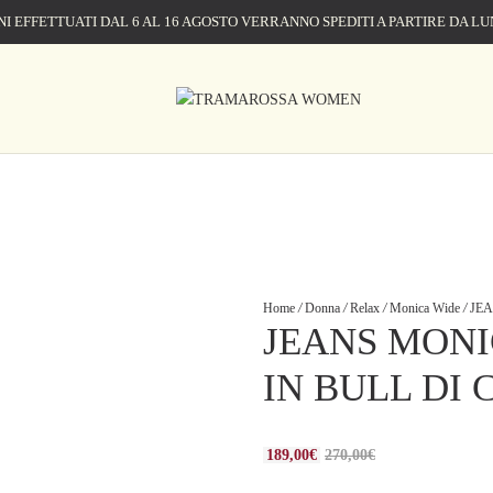
NI EFFETTUATI DAL 6 AL 16 AGOSTO VERRANNO SPEDITI A PARTIRE DA LU
Home
/
Donna
/
Relax
/
Monica Wide
/
JEA
JEANS MONI
IN BULL DI
189,00
€
270,00
€