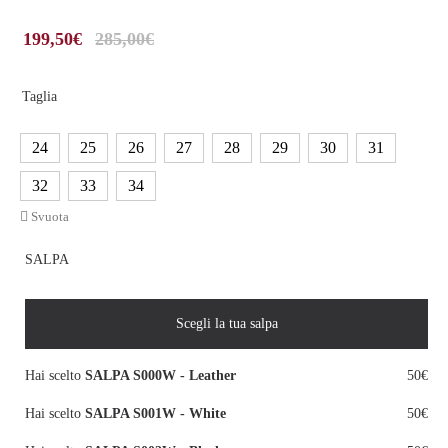
199,50
€
285,00
€
Taglia
24
25
26
27
28
29
30
31
32
33
34
Svuota
SALPA
Scegli la tua salpa
Hai scelto
SALPA S000W - Leather
50€
Hai scelto
SALPA S001W - White
50€