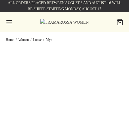
ALL ORDERS PLACED BETWEEN AUGUST 6 AND AUGUST 16 WILL
BE SHIPPE STARTING MONDAY, AUGUST 17
Home
/
Woman
/
Loose
/
Mya
JEANS MYA WIDE IN DENIM
MYA WIDE BEIGE COTTON
BLU MEDIO
JEANS
210,00
€
300,00
€
210,00
€
300,00
€