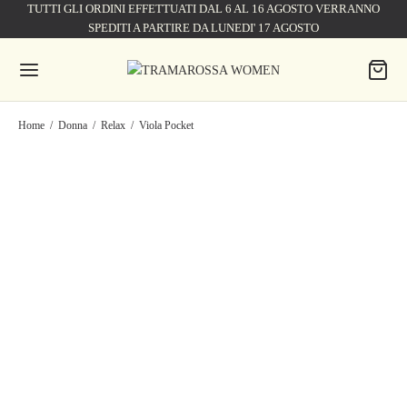
TUTTI GLI ORDINI EFFETTUATI DAL 6 AL 16 AGOSTO VERRANNO
SPEDITI A PARTIRE DA LUNEDI' 17 AGOSTO
Home
/
Donna
/
Relax
/
Viola Pocket
JEANS VIOLA POCKET
WIDE LEG IN DENIM NERO
JEANS VIOLA POCKET
WIDE LEG IN DENIM BLU
199,50
€
285,00
€
CHIARO
199,50
€
285,00
€