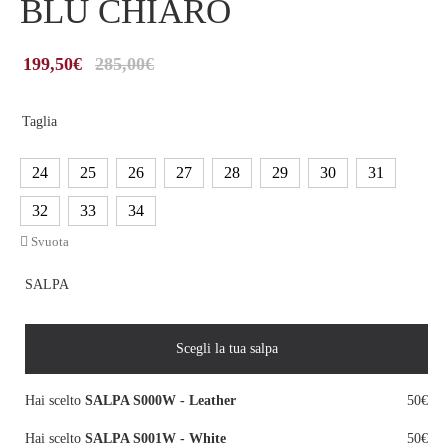
BLU CHIARO
199,50
€
285,00
€
Taglia
24
25
26
27
28
29
30
31
32
33
34
Svuota
SALPA
Scegli la tua salpa
Hai scelto
SALPA S000W - Leather
50€
Hai scelto
SALPA S001W - White
50€