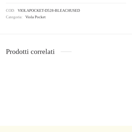
COD:
VIOLAPOCKET-D528-BLEACHUSED
Categoria:
Viola Pocket
Prodotti correlati
JEANS VIOLA POCKET
WIDE LEG IN DENIM NERO
199,50
€
285,00
€