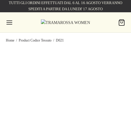
TUTTI GLI ORDINI EFFETTUATI DAL 6 AL 16 AGOSTO VERRANNO
SPEDITI A PARTIRE DA LUNEDI' 17 AGOSTO
Home
/
Product Codice Tessuto
/
D021
JEANS BIANCA SLIM
JEANS BIANCA SLIM
SKINNY IN DENIM
SKINNY IN DENIM
STRETCH BLU MEDIO
STRETCH BLU MEDIO
199,50
€
285,00
€
199,50
€
285,00
€
JEANS BIANCA SLIM
JEANS BIANCA CAPRI