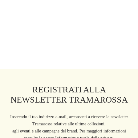
JEANS BIANCA FLARE CUT
FLARE IN DENIM STRETCH
BLU SCURO
189,00
€
270,00
€
REGISTRATI ALLA
NEWSLETTER TRAMAROSSA
Inserendo il tuo indirizzo e-mail, acconsenti a ricevere le newsletter
Tramarossa relative alle ultime collezioni,
agli eventi e alle campagne del brand. Per maggiori informazioni