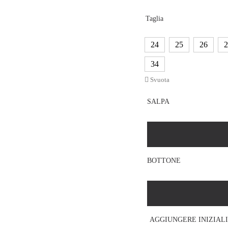
Taglia
24
25
26
2
34
Svuota
SALPA
BOTTONE
AGGIUNGERE INIZIALI