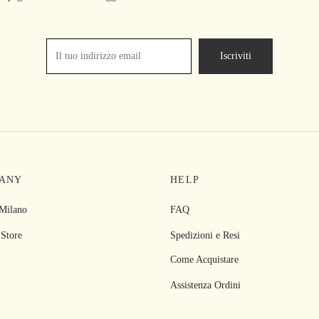
nella
nella
pagina
pagina
del
del
prodotto
prodotto
ANY
HELP
 Milano
FAQ
 Store
Spedizioni e Resi
Come Acquistare
Assistenza Ordini