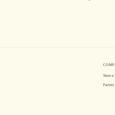
nella
pagina
del
prodotto
COMP
Store a
Factory