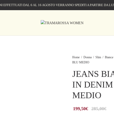
NI EFFETTUATI DAL 6 AL 16 AGOSTO VERRANNO SPEDITI A PARTIRE DA LU
Home
/
Donna
/
Slim
/
Bianca 
BLU MEDIO
JEANS BI
IN DENIM
MEDIO
199,50
€
285,00
€