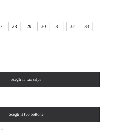
7
28
29
30
31
32
33
Scegli la tua salpa
Scegli il tuo bottone
*