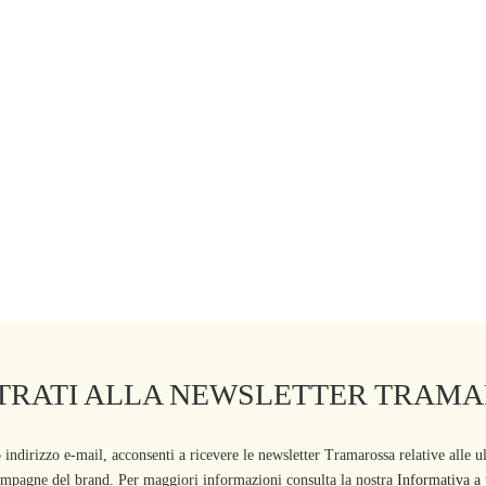
pagina
del
del
prodotto
prodotto
LONE BIANCA CAPRI SKINNY
JEANS BIANCA CAPRI SKINNY 
TONE ARANCIONE
DENIM STRETCH BLU SCURO
€
285,00
€
189,00
€
270,00
€
Questo
Questo
ptions
Select options
prodotto
prodotto
ha
ha
più
più
varianti.
varianti.
Le
Le
TRATI ALLA NEWSLETTER TRAM
opzioni
opzioni
possono
possono
 indirizzo e-mail, acconsenti a ricevere le newsletter Tramarossa relative alle u
essere
essere
campagne del brand. Per maggiori informazioni consulta la nostra
Informativa a t
scelte
scelte