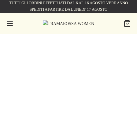
TUTTI GLI ORDINI EFFETTUATI DAL 6 AL 16 AGOSTO VERRANNO
SPEDITI A PARTIRE DA LUNEDI' 17 AGOSTO