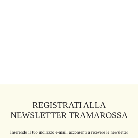
PANTALONE VIOLA WIDE
LEG IN BULL DI COTONE
BIANCO
189,00
€
270,00
€
REGISTRATI ALLA
NEWSLETTER TRAMAROSSA
Inserendo il tuo indirizzo e-mail, acconsenti a ricevere le newsletter